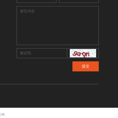
提交
 万网