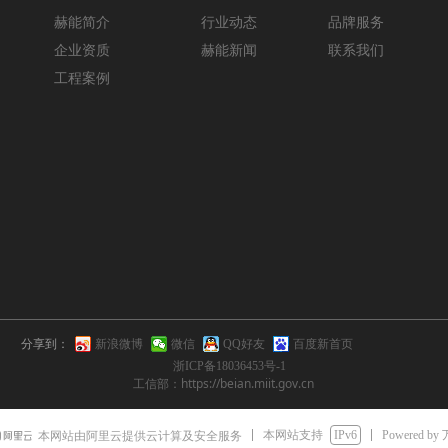
赫能简介
行业动态
品牌服务
企业资质
赫能新闻
联系我们
工程案例
分享到：
新浪微博
微信
QQ好友
百度新首页
浙ICP备18036453号-1
工信部：https://beian.miit.gov.cn
本网站支持
IPv6
Powered by
本网站由阿里云提供云计算及安全服务