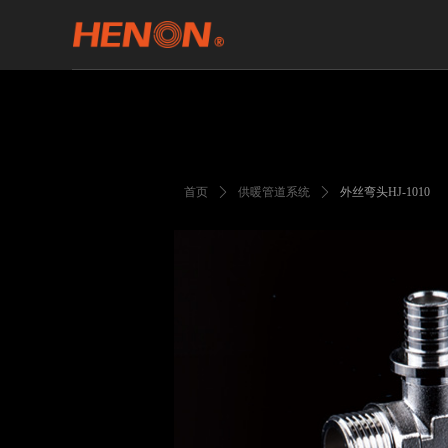
首页
ꄲ
供暖管道系统
ꄲ
外丝弯头HJ-1010